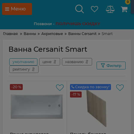
0
Меню
Позвони -
ПОЛУЧИШЬ СКИДКУ
Главная
Ванны
Акриловые
Ванны Cersanit
Smart
Ванна Cersanit Smart
умолчанию
цене
названию
Фильтр
рейтингу
-20 %
Скидка по звонку!
-17 %