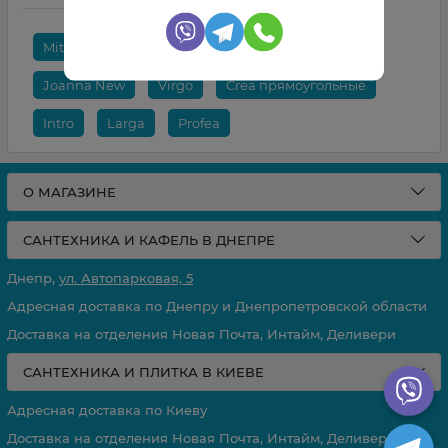
Mito
Korat
Octavia
Lorena
Joanna New
Virgo
Crea прямоугольные
Intro
Larga
Profea
О МАГАЗИНЕ
САНТЕХНИКА И КАФЕЛЬ В ДНЕПРЕ
Днепр,
ул. Автопарковая, 5
Адресная доставка по Днепру и Днепропетровской области
Доставка на отделения Новая Почта, Интайм, Деливери
САНТЕХНИКА И ПЛИТКА В КИЕВЕ
Адресная доставка по Киеву
Доставка на отделения Новая Почта, Интайм, Деливери