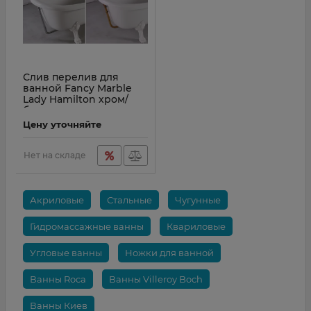
Слив перелив для
ванной Fancy Marble
Lady Hamilton хром/
бронза
Цену уточняйте
Нет на складе
Акриловые
Стальные
Чугунные
Гидромассажные ванны
Квариловые
Угловые ванны
Ножки для ванной
Ванны Roca
Ванны Villeroy Boch
Ванны Киев