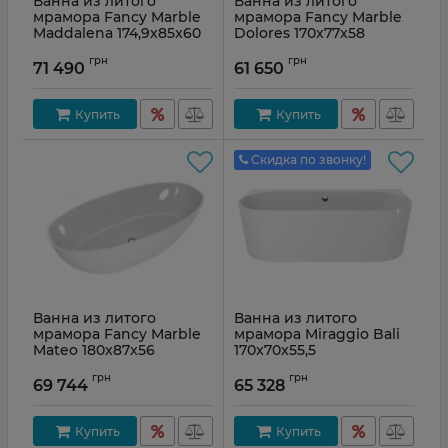
Ванна из литого
Ванна из литого
мрамора Fancy Marble
мрамора Fancy Marble
Maddalena 174,9x85x60
Dolores 170x77x58
Артикул:
91175001
Артикул:
14170001
грн
грн
71 490
61 650
Купить
Купить
Скидка по звонку!
Ванна из литого
Ванна из литого
мрамора Fancy Marble
мрамора Miraggio Bali
Mateo 180x87x56
170x70x55,5
Артикул:
18180001
Артикул:
0000262
грн
грн
69 744
65 328
Купить
Купить