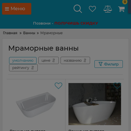
0
Меню
Позвони -
ПОЛУЧИШЬ СКИДКУ
Главная
Ванны
Мраморные
Мраморные ванны
умолчанию
цене
названию
Фильтр
рейтингу