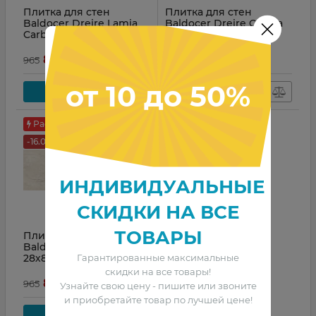
Плитка для стен
Плитка для стен
Baldocer Dreire Lamia
Baldocer Dreire Ceniza
Carbone 28х85
28х85
грн
грн
810
810
965
965
от 10 до 50%
Купить
Купить
Распродажа
-16.06 %
ИНДИВИДУАЛЬНЫЕ
СКИДКИ НА ВСЕ
ТОВАРЫ
Плитка для стен
Baldocer Dreire Bone
Гарантированные максимальные
28х85
скидки на все товары!
грн
810
965
Узнайте свою цену - пишите или звоните
и приобретайте товар по лучшей цене!
Купить