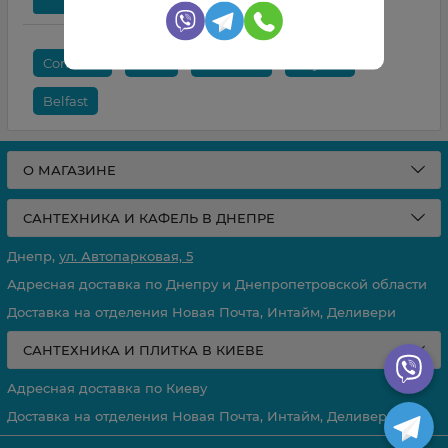
Concrete
Volta
Balmoral
Bayona
Belfast
О МАГАЗИНЕ
САНТЕХНИКА И КАФЕЛЬ В ДНЕПРЕ
Днепр,
ул. Автопарковая, 5
Адресная доставка по Днепру и Днепропетровской области
Доставка на отделения Новая Почта, Интайм, Деливери
САНТЕХНИКА И ПЛИТКА В КИЕВЕ
Адресная доставка по Киеву
Доставка на отделения Новая Почта, Интайм, Деливери