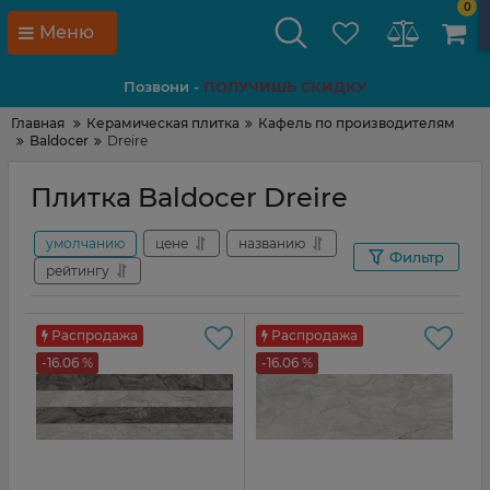
0
Меню
Позвони -
ПОЛУЧИШЬ СКИДКУ
Главная
Керамическая плитка
Кафель по производителям
Baldocer
Dreire
Плитка Baldocer Dreire
умолчанию
цене
названию
Фильтр
рейтингу
Распродажа
Распродажа
-16.06 %
-16.06 %