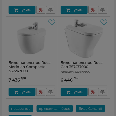
Купить
Купить
Биде напольное Roca
Биде напольное Roca
Meridian Compacto
Gap 357477000
357247000
Артикул:
357477000
Артикул:
357247000
грн
грн
7 436
6 446
Купить
Купить
подвесные
крышки для биде
Биде Cersanit