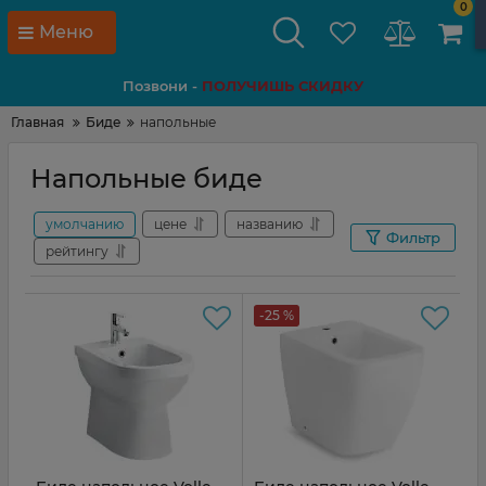
0
Меню
Позвони -
ПОЛУЧИШЬ СКИДКУ
Главная
Биде
напольные
Напольные биде
умолчанию
цене
названию
Фильтр
рейтингу
-25 %