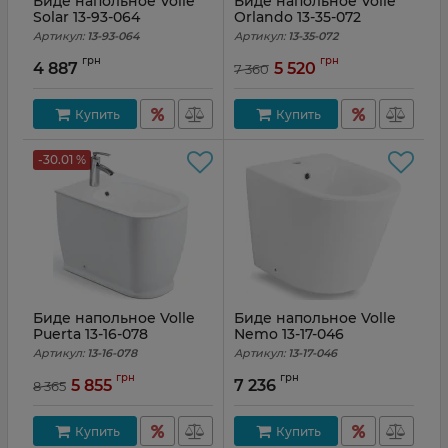
Биде напольное Volle
Биде напольное Volle
Solar 13-93-064
Orlando 13-35-072
Артикул:
13-93-064
Артикул:
13-35-072
грн
грн
4 887
5 520
7 360
Купить
Купить
-30.01 %
Биде напольное Volle
Биде напольное Volle
Puerta 13-16-078
Nemo 13-17-046
Артикул:
13-16-078
Артикул:
13-17-046
грн
грн
5 855
7 236
8 365
Купить
Купить