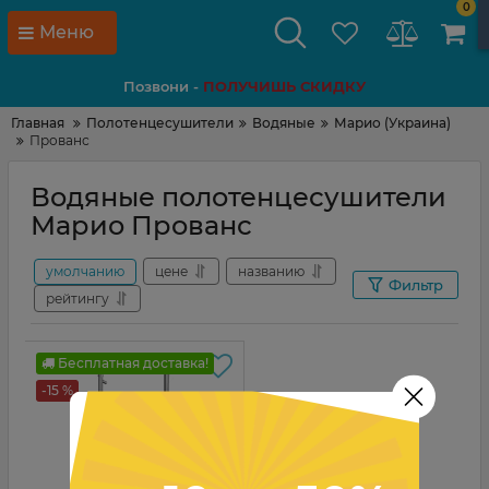
0
Меню
Позвони -
ПОЛУЧИШЬ СКИДКУ
Главная
Полотенцесушители
Водяные
Марио (Украина)
Прованс
Водяные полотенцесушители
Марио Прованс
умолчанию
цене
названию
Фильтр
рейтингу
Бесплатная доставка!
-15 %