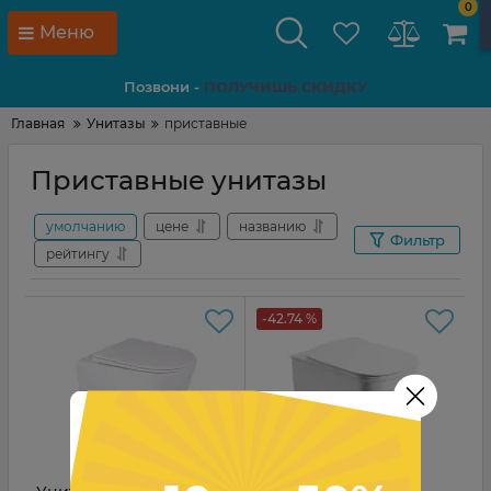
0
Меню
Позвони -
ПОЛУЧИШЬ СКИДКУ
Главная
Унитазы
приставные
Приставные унитазы
умолчанию
цене
названию
Фильтр
рейтингу
-42.74 %