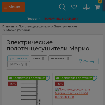
0
Меню
Позвони -
ПОЛУЧИШЬ СКИДКУ
Главная
Полотенцесушители
Электрические
Марио (Украина)
Электрические
полотенцесушители Марио
умолчанию
цене
названию
Фильтр
рейтингу
Бесплатная доставка!
Бесплатная доставка!
-15 %
-15 %