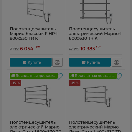
Полотенцесушитель
Полотенцесушитель
Марио Классик F HP-I
электрический Марио-І
800x530 TR K
800x630 TR K
Артикул:
2.3.0703.10.Р
Артикул:
2.3.6400.11.P
грн
грн
6 054
10 383
7 122
12 215
Купить
Купить
Бесплатная доставка!
Бесплатная доставка!
-15 %
-15 %
Полотенцесушитель
Полотенцесушитель
электрический Марио
электрический Марио
Люкс Сити-І 500x830 TR
Люкс Сити-І 400x630 TR