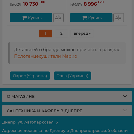
грн
грн
10 730
8 996
12 624
10 584
Купить
Купить
1
2
вперёд »
Детальней о бренде можно прочесть в разделе
Полотенцесушители Марио
Ларис (Украина)
Элна (Украина)
О МАГАЗИНЕ
САНТЕХНИКА И КАФЕЛЬ В ДНЕПРЕ
Днепр,
ул. Автопарковая, 5
Адресная доставка по Днепру и Днепропетровской области