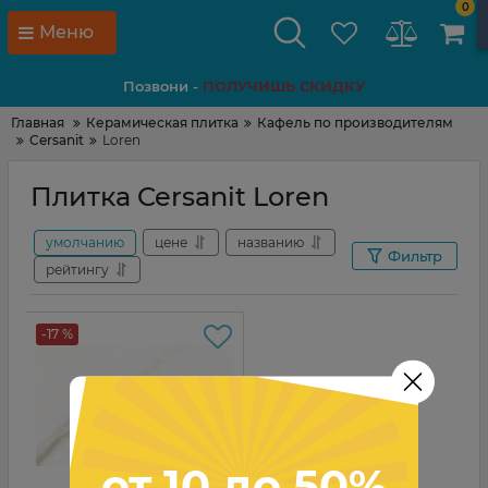
0
Меню
Позвони -
ПОЛУЧИШЬ СКИДКУ
Главная
Керамическая плитка
Кафель по производителям
Cersanit
Loren
Плитка Cersanit Loren
умолчанию
цене
названию
Фильтр
рейтингу
-17 %
от 10 до 50%