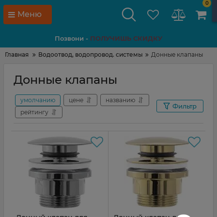
0
Меню
Позвони -
ПОЛУЧИШЬ СКИДКУ
Главная
Водоотвод, водопровод. системы
Донные клапаны
Донные клапаны
умолчанию
цене
названию
Фильтр
рейтингу