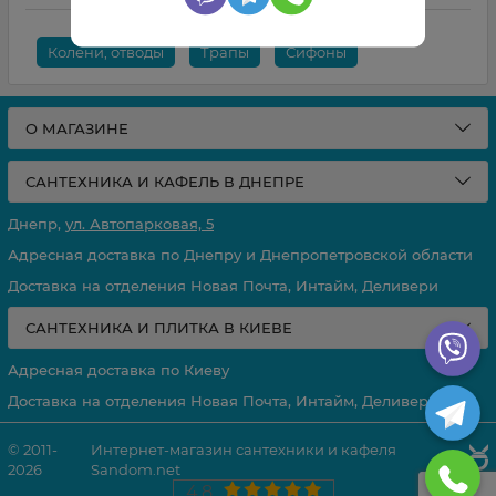
Колени, отводы
Трапы
Сифоны
О МАГАЗИНЕ
САНТЕХНИКА И КАФЕЛЬ В ДНЕПРЕ
Днепр,
ул. Автопарковая, 5
Адресная доставка по Днепру и Днепропетровской области
Доставка на отделения Новая Почта, Интайм, Деливери
САНТЕХНИКА И ПЛИТКА В КИЕВЕ
Адресная доставка по Киеву
Доставка на отделения Новая Почта, Интайм, Деливери
© 2011-
Интернет-магазин сантехники и кафеля
2026
Sandom.net
4,8