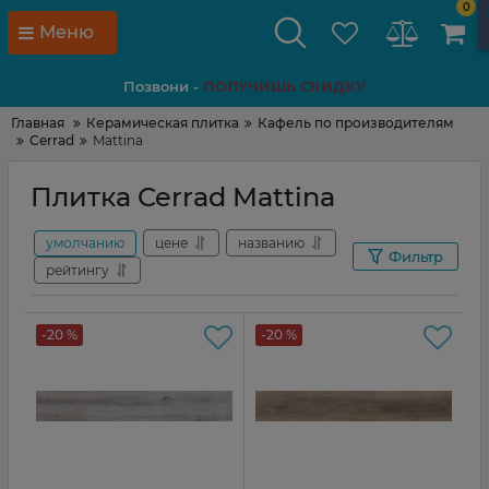
0
Меню
Позвони -
ПОЛУЧИШЬ СКИДКУ
Главная
Керамическая плитка
Кафель по производителям
Cerrad
Mattina
Плитка Cerrad Mattina
умолчанию
цене
названию
Фильтр
рейтингу
-20 %
-20 %