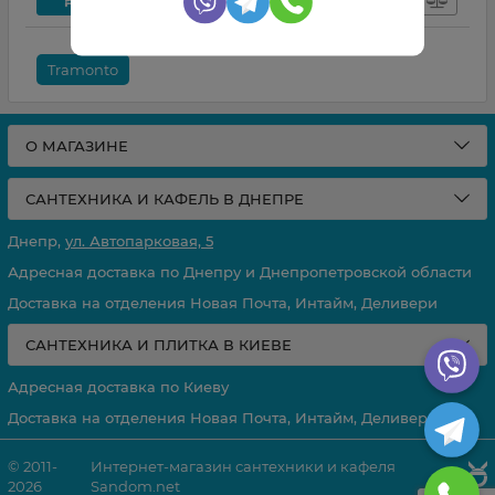
Tramonto
О МАГАЗИНЕ
САНТЕХНИКА И КАФЕЛЬ В ДНЕПРЕ
Днепр,
ул. Автопарковая, 5
Адресная доставка по Днепру и Днепропетровской области
Доставка на отделения Новая Почта, Интайм, Деливери
САНТЕХНИКА И ПЛИТКА В КИЕВЕ
Адресная доставка по Киеву
Доставка на отделения Новая Почта, Интайм, Деливери
© 2011-
Интернет-магазин сантехники и кафеля
2026
Sandom.net