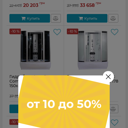
грн
грн
20 203
33 658
22 448
37 398
Купить
Купить
-10 %
-10 %
Гидробокс AquaStream
Гидромассажный бокс
Comfort 158 HB
AquaStream Comfort 178
150х85х220
HW 170х90х220
грн
грн
33 658
41 400
37 398
46 000
от 10 до 50%
Купить
Купить
-10 %
-10 %