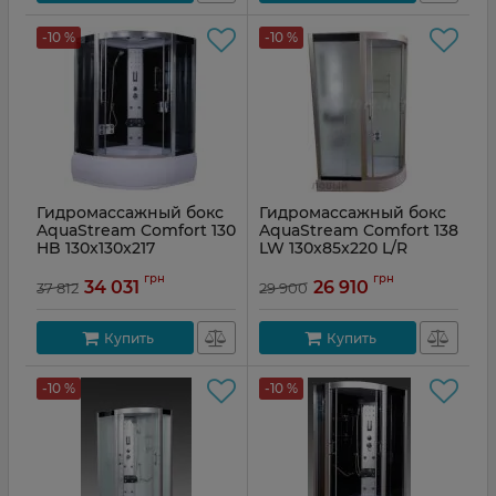
-10 %
-10 %
Гидромассажный бокс
Гидромассажный бокс
AquaStream Comfort 130
AquaStream Comfort 138
HB 130x130x217
LW 130x85x220 L/R
Артикул:
18312
грн
грн
34 031
26 910
37 812
29 900
Купить
Купить
-10 %
-10 %