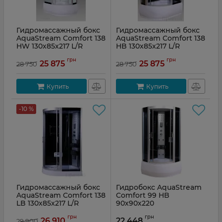
Гидромассажный бокс
Гидромассажный бокс
AquaStream Comfort 138
AquaStream Comfort 138
HW 130x85x217 L/R
HB 130x85x217 L/R
Артикул:
138 HW L
Артикул:
Comf 18306
грн
грн
25 875
25 875
28 750
28 750
Купить
Купить
-10 %
Гидромассажный бокс
Гидробокс AquaStream
AquaStream Comfort 138
Comfort 99 HB
LB 130x85x217 L/R
90х90х220
грн
грн
26 910
22 448
29 900