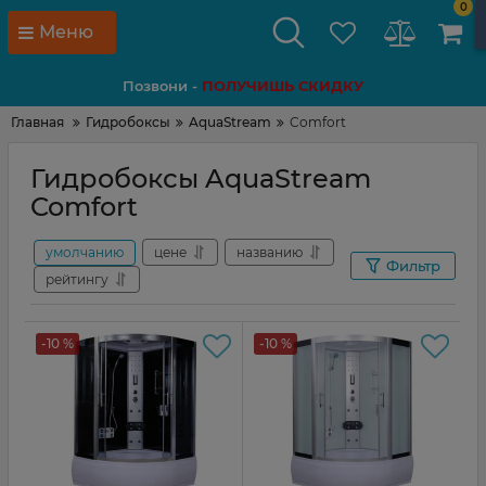
0
Меню
Позвони -
ПОЛУЧИШЬ СКИДКУ
Главная
Гидробоксы
AquaStream
Comfort
Гидробоксы AquaStream
Comfort
умолчанию
цене
названию
Фильтр
рейтингу
-10 %
-10 %