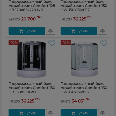
Гидромассажный бокс
Гидромассажный бокс
AquaStream Comfort 128
AquaStream Comfort 150
HB 120x85x220 L/R
HW 150x150x217
грн
грн
20 700
36 225
23 000
40 250
Купить
Купить
-10 %
-10 %
Гидромассажный бокс
Гидромассажный бокс
AquaStream Comfort 150
AquaStream Comfort 130
HB 150x150x217
HW 130x130x217
грн
грн
36 225
34 031
40 250
37 812
Купить
Купить