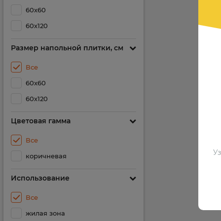
60х60
60х120
Размер напольной плитки, см
Все
60x60
60х120
Цветовая гамма
Все
Уз
коричневая
Использование
Все
жилая зона