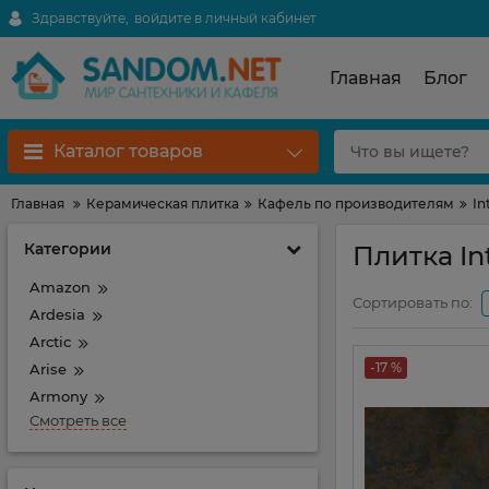
Здравствуйте,
войдите в личный кабинет
Главная
Блог
Каталог товаров
Главная
Керамическая плитка
Кафель по производителям
In
Категории
Плитка In
Amazon
Сортировать по:
Ardesia
Arctic
-17 %
Arise
Armony
Смотреть все