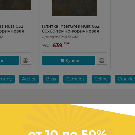
es Rust 032
Плитка InterGres Rust 032
коричневая
60x60 темно-коричневая
32
Артикул:
6060 55 032
грн
639
770
ть
Купить
rmony
Atelier
Bliss
Camelot
Celine
Crackle
от 10 до 50%