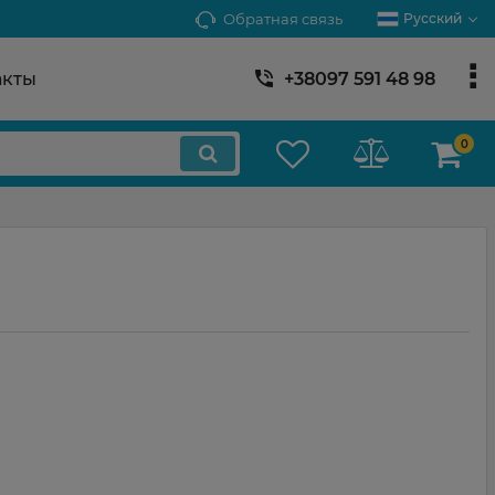
Обратная связь
Русский
акты
+38097 591 48 98
0