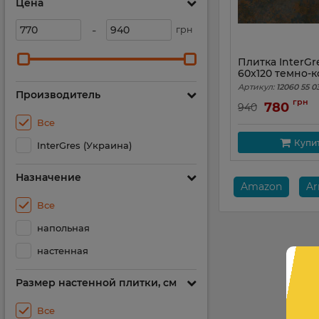
Цена
-
грн
Плитка InterGr
60x120 темно-
Артикул:
12060 55 0
Производитель
грн
780
940
Все
Купи
InterGres (Украина)
Назначение
Amazon
A
Все
напольная
настенная
Размер настенной плитки, см
Все