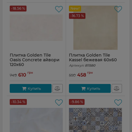
-18.56 %
New!
-16.73 %
Плитка Golden Tile
Плитка Golden Tile
Oasis Concrete айвори
Kassel бежевая 60x60
120x60
Артикул:
811580
Артикул:
OSА980
грн
грн
610
458
749
550
Купить
Купить
-10.34 %
-9.86 %