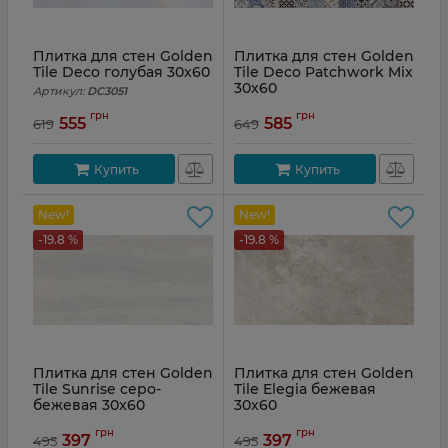
Плитка для стен Golden
Плитка для стен Golden
Tile Deco голубая 30x60
Tile Deco Patchwork Mix
30x60
Артикул:
DC3051
Артикул:
DCБ151
грн
грн
555
585
619
649
Купить
Купить
New!
New!
-19.8 %
-19.8 %
Плитка для стен Golden
Плитка для стен Golden
Tile Sunrise серо-
Tile Elegia бежевая
бежевая 30x60
30x60
Артикул:
S8Y051
Артикул:
EG1051
грн
грн
397
397
495
495