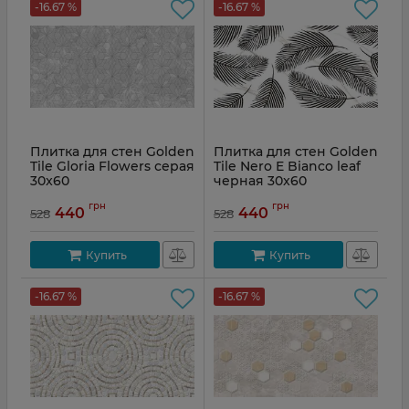
-16.67 %
-16.67 %
Плитка для стен Golden
Плитка для стен Golden
Tile Gloria Flowers серая
Tile Nero E Bianco leaf
30x60
черная 30x60
Артикул:
GL2151
Артикул:
NBС161
грн
грн
440
440
528
528
Купить
Купить
-16.67 %
-16.67 %