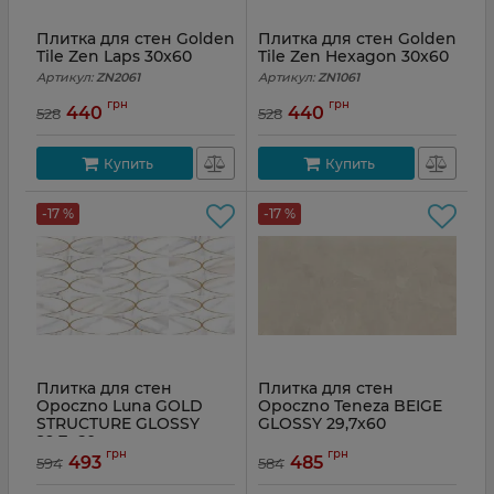
Плитка для стен Golden
Плитка для стен Golden
Tile Zen Laps 30x60
Tile Zen Hexagon 30x60
Артикул:
ZN2061
Артикул:
ZN1061
грн
грн
440
440
528
528
Купить
Купить
-17 %
-17 %
Плитка для стен
Плитка для стен
Opoczno Luna GOLD
Opoczno Teneza BEIGE
STRUCTURE GLOSSY
GLOSSY 29,7х60
29,7х60
Артикул:
340905
грн
грн
493
485
594
584
Артикул:
367103