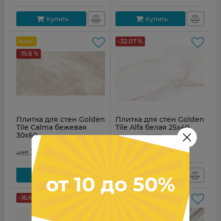
Купить
Купить
New!
-32.07 %
-19.8 %
Плитка для стен Golden
Плитка для стен Golden
Tile Calma бежевая
Tile Alfa белая 25x40
30x60
Артикул:
AF0051
Артикул:
CA1051
грн
грн
397
305
495
449
Купить
Купить
от 10 до 50%
-16.67 %
-19.71 %