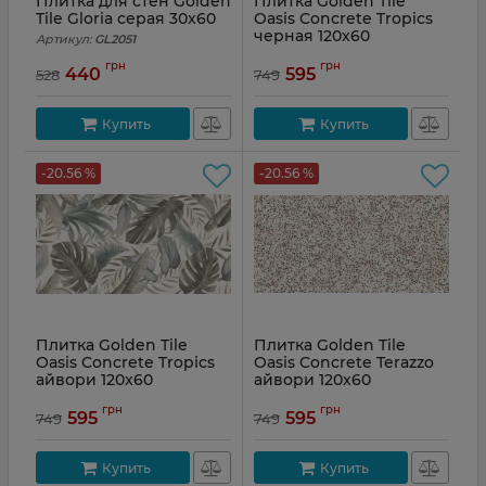
Плитка для стен Golden
Плитка Golden Tile
Tile Gloria серая 30x60
Oasis Concrete Tropics
черная 120x60
Артикул:
GL2051
Артикул:
OSС920
грн
грн
440
595
528
749
Купить
Купить
-20.56 %
-20.56 %
Плитка Golden Tile
Плитка Golden Tile
Oasis Concrete Tropics
Oasis Concrete Terazzo
айвори 120x60
айвори 120x60
Артикул:
OSА920
Артикул:
OSА910
грн
грн
595
595
749
749
Купить
Купить